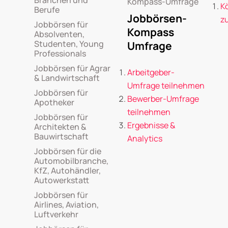
Branchen und
Kompass-Umfrage
K
Berufe
Jobbörsen-
z
Jobbörsen für
Kompass
Absolventen,
Studenten, Young
Umfrage
Professionals
Jobbörsen für Agrar
Arbeitgeber-
& Landwirtschaft
Umfrage teilnehmen
Jobbörsen für
Bewerber-Umfrage
Apotheker
teilnehmen
Jobbörsen für
Ergebnisse &
Architekten &
Bauwirtschaft
Analytics
Jobbörsen für die
Automobilbranche,
KfZ, Autohändler,
Autowerkstatt
Jobbörsen für
Airlines, Aviation,
Luftverkehr