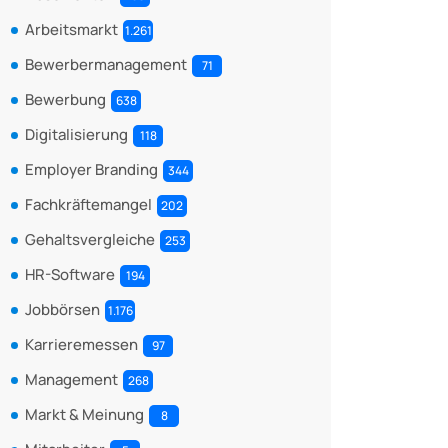
Arbeitsmarkt
1.261
Bewerbermanagement
71
Bewerbung
638
Digitalisierung
118
Employer Branding
344
Fachkräftemangel
202
Gehaltsvergleiche
253
HR-Software
194
Jobbörsen
1.176
Karrieremessen
97
Management
268
Markt & Meinung
8