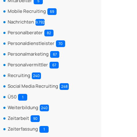
Mitarbeiter
5
Mobile Recruiting
69
Nachrichten
9.792
Personalberater
82
Personaldienstleister
70
Personalmarketing
67
Personalvermittler
67
Recruiting
240
Social Media Recruiting
248
Ü50
1
Weiterbildung
240
Zeitarbeit
90
Zeiterfassung
1