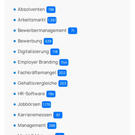
Absolventen
198
Arbeitsmarkt
1.261
Bewerbermanagement
71
Bewerbung
638
Digitalisierung
118
Employer Branding
344
Fachkräftemangel
202
Gehaltsvergleiche
253
HR-Software
194
Jobbörsen
1.176
Karrieremessen
97
Management
268