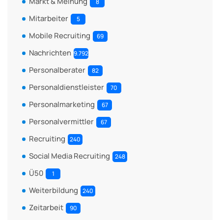
Markt & Meinung
8
Mitarbeiter
5
Mobile Recruiting
69
Nachrichten
9.792
Personalberater
82
Personaldienstleister
70
Personalmarketing
67
Personalvermittler
67
Recruiting
240
Social Media Recruiting
248
Ü50
1
Weiterbildung
240
Zeitarbeit
90