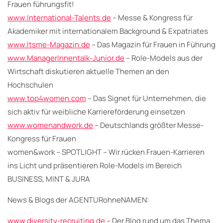
Frauen führungsfit!
www.International-Talents.de
– Messe & Kongress für
Akademiker mit internationalem Background & Expatriates
www.Itsme-Magazin.de
– Das Magazin für Frauen in Führung
www.ManagerInnentalk-Junior.de
– Role-Models aus der
Wirtschaft diskutieren aktuelle Themen an den
Hochschulen
www.top4women.com
– Das Signet für Unternehmen, die
sich aktiv für weibliche Karriereförderung einsetzen
www.womenandwork.de
– Deutschlands größter Messe-
Kongress für Frauen
women&work – SPOTLIGHT – Wir rücken Frauen-Karrieren
ins Licht und präsentieren Role-Models im Bereich
BUSINESS, MINT & JURA
News & Blogs der AGENTURohneNAMEN:
www.diversity-recruiting.de
– Der Blog rund um das Thema