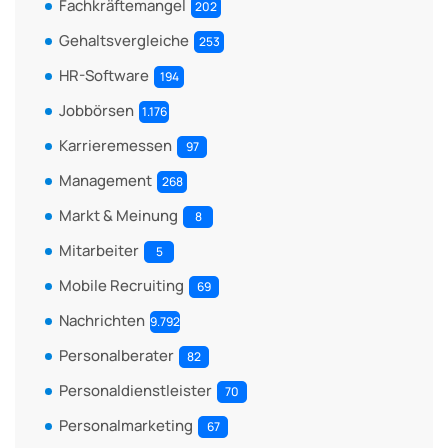
Fachkräftemangel
202
Gehaltsvergleiche
253
HR-Software
194
Jobbörsen
1.176
Karrieremessen
97
Management
268
Markt & Meinung
8
Mitarbeiter
5
Mobile Recruiting
69
Nachrichten
9.792
Personalberater
82
Personaldienstleister
70
Personalmarketing
67