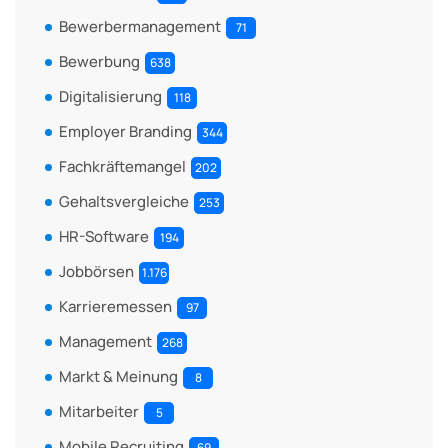
Bewerbermanagement
71
Bewerbung
638
Digitalisierung
118
Employer Branding
344
Fachkräftemangel
202
Gehaltsvergleiche
253
HR-Software
194
Jobbörsen
1.176
Karrieremessen
97
Management
268
Markt & Meinung
8
Mitarbeiter
5
Mobile Recruiting
69