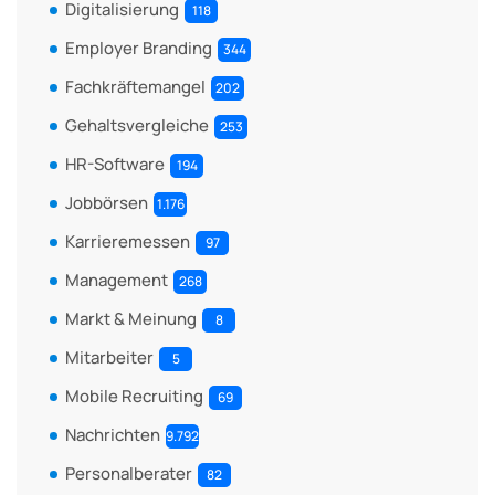
Digitalisierung
118
Employer Branding
344
Fachkräftemangel
202
Gehaltsvergleiche
253
HR-Software
194
Jobbörsen
1.176
Karrieremessen
97
Management
268
Markt & Meinung
8
Mitarbeiter
5
Mobile Recruiting
69
Nachrichten
9.792
Personalberater
82