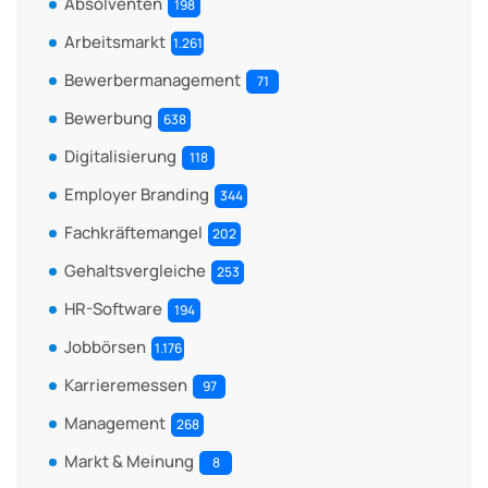
Absolventen
198
Arbeitsmarkt
1.261
Bewerbermanagement
71
Bewerbung
638
Digitalisierung
118
Employer Branding
344
Fachkräftemangel
202
Gehaltsvergleiche
253
HR-Software
194
Jobbörsen
1.176
Karrieremessen
97
Management
268
Markt & Meinung
8