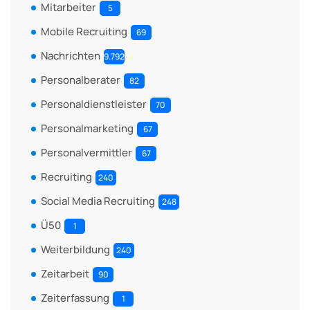
Mitarbeiter
5
Mobile Recruiting
69
Nachrichten
9.792
Personalberater
82
Personaldienstleister
70
Personalmarketing
67
Personalvermittler
67
Recruiting
240
Social Media Recruiting
248
Ü50
1
Weiterbildung
240
Zeitarbeit
90
Zeiterfassung
1