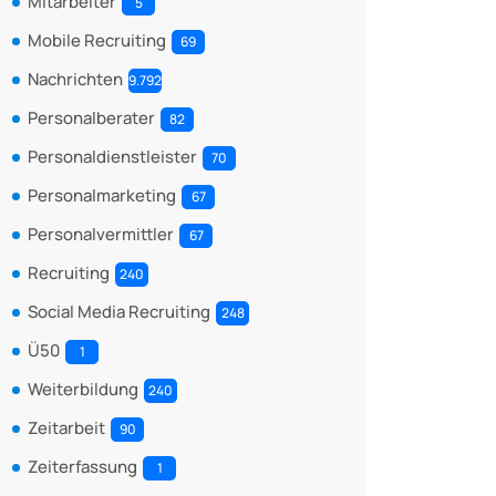
Mitarbeiter
5
Mobile Recruiting
69
Nachrichten
9.792
Personalberater
82
Personaldienstleister
70
Personalmarketing
67
Personalvermittler
67
Recruiting
240
Social Media Recruiting
248
Ü50
1
Weiterbildung
240
Zeitarbeit
90
Zeiterfassung
1