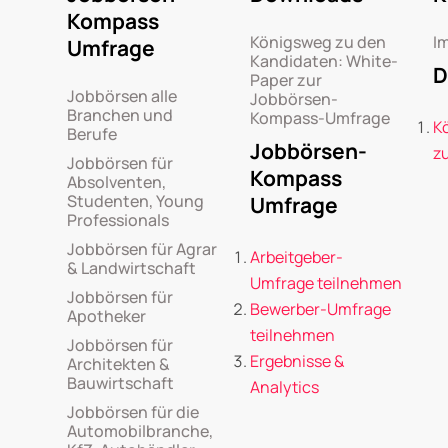
Kompass
Königsweg zu den
I
Umfrage
Kandidaten: White-
D
Paper zur
Jobbörsen alle
Jobbörsen-
Branchen und
Kompass-Umfrage
K
Berufe
Jobbörsen-
z
Jobbörsen für
Kompass
Absolventen,
Studenten, Young
Umfrage
Professionals
Jobbörsen für Agrar
Arbeitgeber-
& Landwirtschaft
Umfrage teilnehmen
Jobbörsen für
Bewerber-Umfrage
Apotheker
teilnehmen
Jobbörsen für
Ergebnisse &
Architekten &
Bauwirtschaft
Analytics
Jobbörsen für die
Automobilbranche,