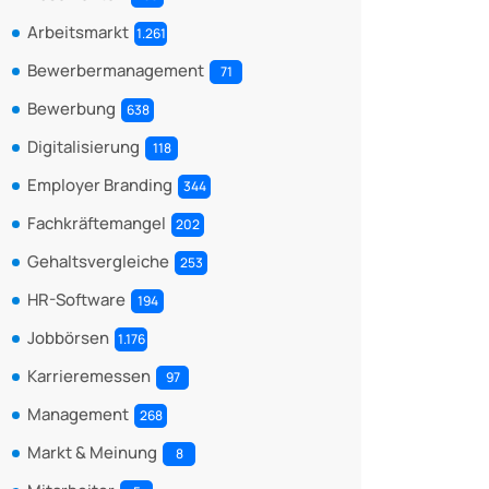
Arbeitsmarkt
1.261
Bewerbermanagement
71
Bewerbung
638
Digitalisierung
118
Employer Branding
344
Fachkräftemangel
202
Gehaltsvergleiche
253
HR-Software
194
Jobbörsen
1.176
Karrieremessen
97
Management
268
Markt & Meinung
8