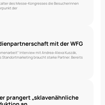
talter des Messe-Kongresses die Besucherinnen
erpunkt der
edienpartnerschaft mit der WFG
mmenarbeit“ Interview mit Andrea-Alexa Kuszák,
s Standortmarketing braucht starke Partner. Bereits
er prangert „sklavenähnliche
duktion an