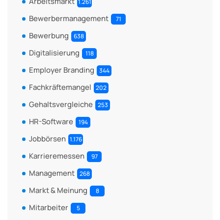
Arbeitsmarkt
1.261
Bewerbermanagement
71
Bewerbung
638
Digitalisierung
118
Employer Branding
344
Fachkräftemangel
202
Gehaltsvergleiche
253
HR-Software
194
Jobbörsen
1.176
Karrieremessen
97
Management
268
Markt & Meinung
8
Mitarbeiter
5