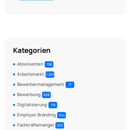
Kategorien
Absolventen
198
Arbeitsmarkt
1.261
Bewerbermanagement
71
Bewerbung
638
Digitalisierung
118
Employer Branding
344
Fachkräftemangel
202