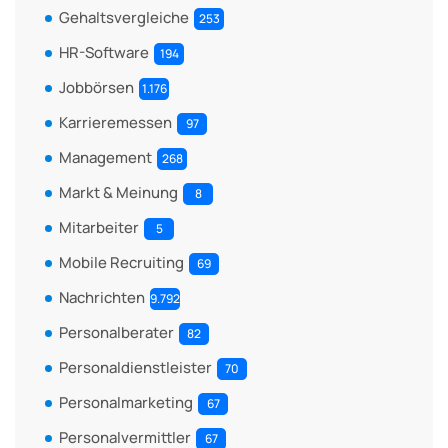
Gehaltsvergleiche
253
HR-Software
194
Jobbörsen
1.176
Karrieremessen
97
Management
268
Markt & Meinung
8
Mitarbeiter
5
Mobile Recruiting
69
Nachrichten
9.792
Personalberater
82
Personaldienstleister
70
Personalmarketing
67
Personalvermittler
67