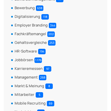
Bewerbung
638
Digitalisierung
118
Employer Branding
344
Fachkräftemangel
202
Gehaltsvergleiche
253
HR-Software
194
Jobbörsen
1.176
Karrieremessen
97
Management
268
Markt & Meinung
8
Mitarbeiter
5
Mobile Recruiting
69