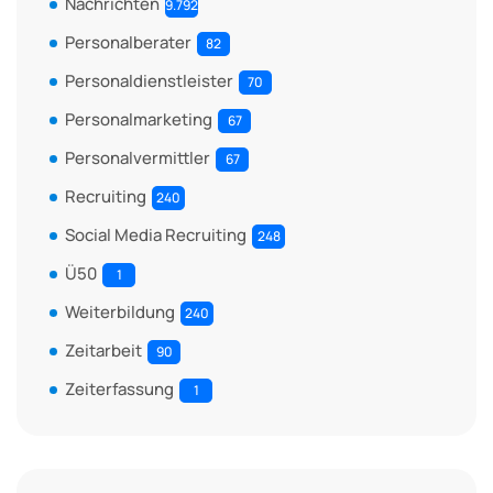
Nachrichten
9.792
Personalberater
82
Personaldienstleister
70
Personalmarketing
67
Personalvermittler
67
Recruiting
240
Social Media Recruiting
248
Ü50
1
Weiterbildung
240
Zeitarbeit
90
Zeiterfassung
1