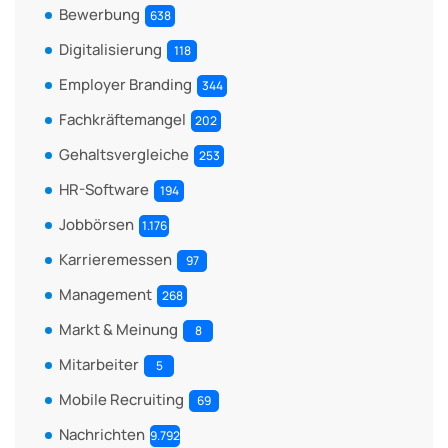
Bewerbung
638
Digitalisierung
118
Employer Branding
344
Fachkräftemangel
202
Gehaltsvergleiche
253
HR-Software
194
Jobbörsen
1.176
Karrieremessen
97
Management
268
Markt & Meinung
8
Mitarbeiter
5
Mobile Recruiting
69
Nachrichten
9.792