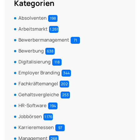
Kategorien
Absolventen
198
Arbeitsmarkt
1.261
Bewerbermanagement
71
Bewerbung
638
Digitalisierung
118
Employer Branding
344
Fachkräftemangel
202
Gehaltsvergleiche
253
HR-Software
194
Jobbörsen
1.176
Karrieremessen
97
Management
268