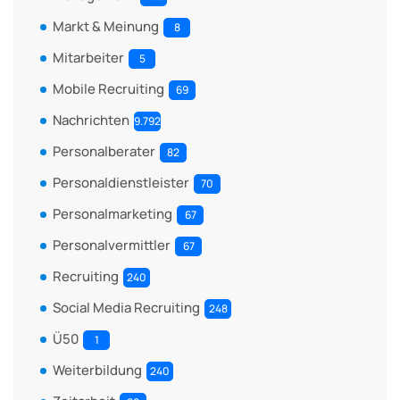
Markt & Meinung
8
Mitarbeiter
5
Mobile Recruiting
69
Nachrichten
9.792
Personalberater
82
Personaldienstleister
70
Personalmarketing
67
Personalvermittler
67
Recruiting
240
Social Media Recruiting
248
Ü50
1
Weiterbildung
240