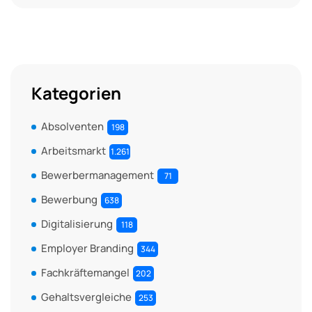
Kategorien
Absolventen
198
Arbeitsmarkt
1.261
Bewerbermanagement
71
Bewerbung
638
Digitalisierung
118
Employer Branding
344
Fachkräftemangel
202
Gehaltsvergleiche
253