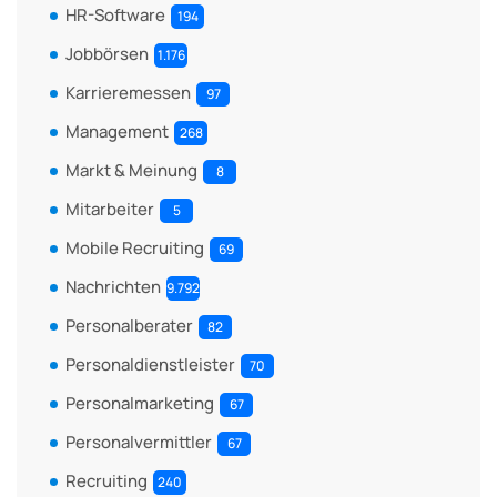
HR-Software
194
Jobbörsen
1.176
Karrieremessen
97
Management
268
Markt & Meinung
8
Mitarbeiter
5
Mobile Recruiting
69
Nachrichten
9.792
Personalberater
82
Personaldienstleister
70
Personalmarketing
67
Personalvermittler
67
Recruiting
240