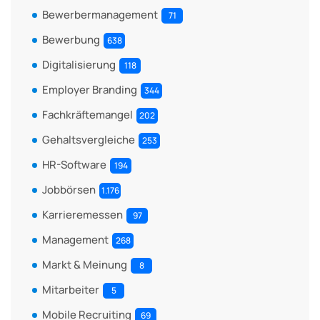
Bewerbermanagement
71
Bewerbung
638
Digitalisierung
118
Employer Branding
344
Fachkräftemangel
202
Gehaltsvergleiche
253
HR-Software
194
Jobbörsen
1.176
Karrieremessen
97
Management
268
Markt & Meinung
8
Mitarbeiter
5
Mobile Recruiting
69