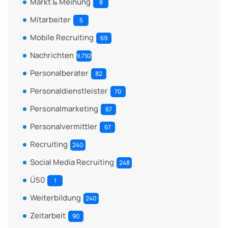
Markt & Meinung
8
Mitarbeiter
5
Mobile Recruiting
69
Nachrichten
9.792
Personalberater
82
Personaldienstleister
70
Personalmarketing
67
Personalvermittler
67
Recruiting
240
Social Media Recruiting
248
Ü50
1
Weiterbildung
240
Zeitarbeit
90