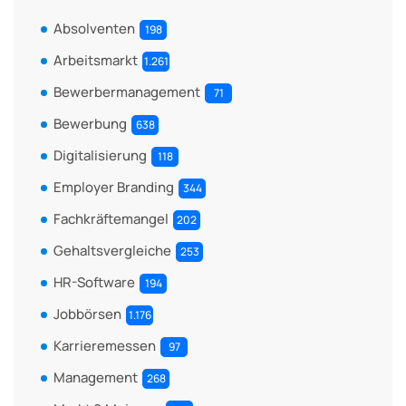
Absolventen
198
Arbeitsmarkt
1.261
Bewerbermanagement
71
Bewerbung
638
Digitalisierung
118
Employer Branding
344
Fachkräftemangel
202
Gehaltsvergleiche
253
HR-Software
194
Jobbörsen
1.176
Karrieremessen
97
Management
268