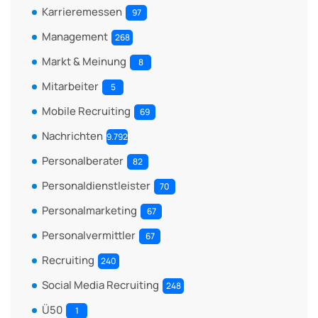
Karrieremessen
97
Management
268
Markt & Meinung
8
Mitarbeiter
5
Mobile Recruiting
69
Nachrichten
9.792
Personalberater
82
Personaldienstleister
70
Personalmarketing
67
Personalvermittler
67
Recruiting
240
Social Media Recruiting
248
Ü50
1