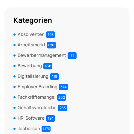
Kategorien
Absolventen
198
Arbeitsmarkt
1.261
Bewerbermanagement
71
Bewerbung
638
Digitalisierung
118
Employer Branding
344
Fachkräftemangel
202
Gehaltsvergleiche
253
HR-Software
194
Jobbörsen
1.176