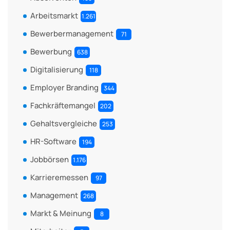
Arbeitsmarkt
1.261
Bewerbermanagement
71
Bewerbung
638
Digitalisierung
118
Employer Branding
344
Fachkräftemangel
202
Gehaltsvergleiche
253
HR-Software
194
Jobbörsen
1.176
Karrieremessen
97
Management
268
Markt & Meinung
8