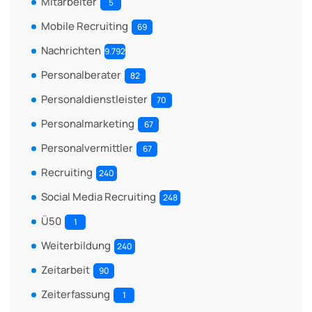
Mitarbeiter
5
Mobile Recruiting
69
Nachrichten
9.792
Personalberater
82
Personaldienstleister
70
Personalmarketing
67
Personalvermittler
67
Recruiting
240
Social Media Recruiting
248
Ü50
1
Weiterbildung
240
Zeitarbeit
90
Zeiterfassung
1