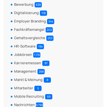
Bewerbung
638
Digitalisierung
118
Employer Branding
344
Fachkräftemangel
202
Gehaltsvergleiche
253
HR-Software
194
Jobbörsen
1.176
Karrieremessen
97
Management
268
Markt & Meinung
8
Mitarbeiter
5
Mobile Recruiting
69
Nachrichten
9.792