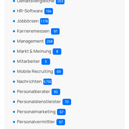
Gehaltsvergleiche
253
HR-Software
194
Jobbörsen
1.176
Karrieremessen
97
Management
268
Markt & Meinung
8
Mitarbeiter
5
Mobile Recruiting
69
Nachrichten
9.792
Personalberater
82
Personaldienstleister
70
Personalmarketing
67
Personalvermittler
67