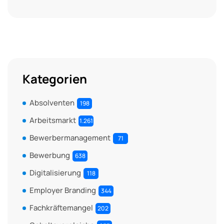
Kategorien
Absolventen
198
Arbeitsmarkt
1.261
Bewerbermanagement
71
Bewerbung
638
Digitalisierung
118
Employer Branding
344
Fachkräftemangel
202