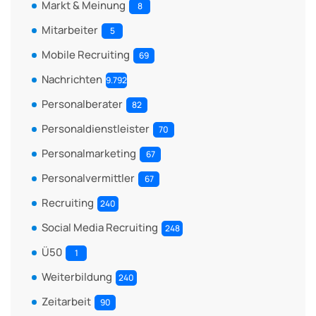
Markt & Meinung
8
Mitarbeiter
5
Mobile Recruiting
69
Nachrichten
9.792
Personalberater
82
Personaldienstleister
70
Personalmarketing
67
Personalvermittler
67
Recruiting
240
Social Media Recruiting
248
Ü50
1
Weiterbildung
240
Zeitarbeit
90