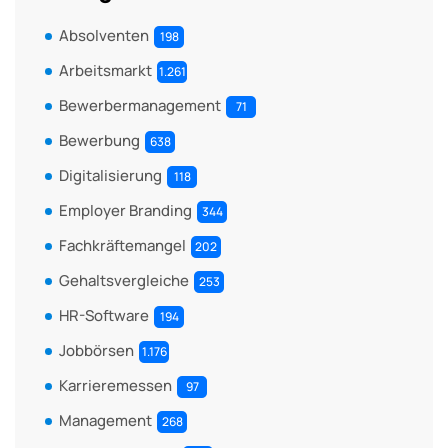
Absolventen
198
Arbeitsmarkt
1.261
Bewerbermanagement
71
Bewerbung
638
Digitalisierung
118
Employer Branding
344
Fachkräftemangel
202
Gehaltsvergleiche
253
HR-Software
194
Jobbörsen
1.176
Karrieremessen
97
Management
268