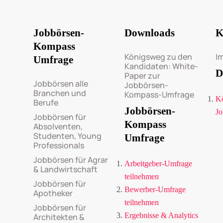
Jobbörsen-
Downloads
K
Kompass
Königsweg zu den
I
Umfrage
Kandidaten: White-
D
Paper zur
Jobbörsen alle
Jobbörsen-
Branchen und
Kompass-Umfrage
Kö
Berufe
Jobbörsen-
Jo
Jobbörsen für
Kompass
Absolventen,
Studenten, Young
Umfrage
Professionals
Jobbörsen für Agrar
Arbeitgeber-Umfrage
& Landwirtschaft
teilnehmen
Jobbörsen für
Bewerber-Umfrage
Apotheker
teilnehmen
Jobbörsen für
Ergebnisse & Analytics
Architekten &