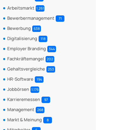
Arbeitsmarkt
1.261
Bewerbermanagement
71
Bewerbung
638
Digitalisierung
118
Employer Branding
344
Fachkräftemangel
202
Gehaltsvergleiche
253
HR-Software
194
Jobbörsen
1.176
Karrieremessen
97
Management
268
Markt & Meinung
8
Mitarbeiter