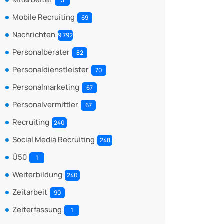
5
Mobile Recruiting
69
Nachrichten
9.792
Personalberater
82
Personaldienstleister
70
Personalmarketing
67
Personalvermittler
67
Recruiting
240
Social Media Recruiting
248
Ü50
1
Weiterbildung
240
Zeitarbeit
90
Zeiterfassung
1