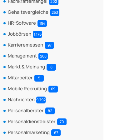
Fachkräftemangel
202
Gehaltsvergleiche
253
HR-Software
194
Jobbörsen
1.176
Karrieremessen
97
Management
268
Markt & Meinung
8
Mitarbeiter
5
Mobile Recruiting
69
Nachrichten
9.792
Personalberater
82
Personaldienstleister
70
Personalmarketing
67