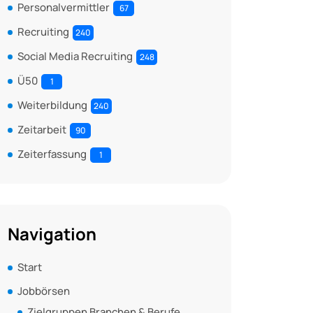
Personalvermittler
67
Recruiting
240
Social Media Recruiting
248
Ü50
1
Weiterbildung
240
Zeitarbeit
90
Zeiterfassung
1
Navigation
Start
Jobbörsen
Zielgruppen Branchen & Berufe