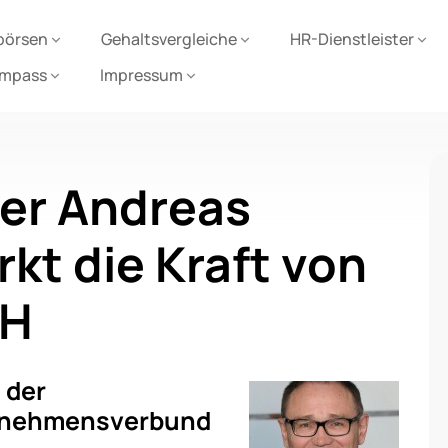
börsen
Gehaltsvergleiche
HR-Dienstleister
ompass
Impressum
er Andreas
kt die Kraft von
bH
 der
ernehmensverbund