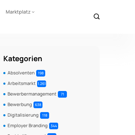
Marktplatz
Kategorien
Absolventen
198
Arbeitsmarkt
1.261
Bewerbermanagement
71
Bewerbung
638
Digitalisierung
118
Employer Branding
344