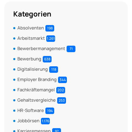
Kategorien
Absolventen
198
Arbeitsmarkt
1.261
Bewerbermanagement
71
Bewerbung
638
Digitalisierung
118
Employer Branding
344
Fachkräftemangel
202
Gehaltsvergleiche
253
HR-Software
194
Jobbörsen
1.176
Karrieremessen
97