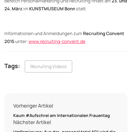
Bereich Personalmarketing und Recruiting findet am
23. und
24. März
im
KUNSTMUSEUM Bonn
statt.
Informationen und Anmeldungen zum
Recruiting Convent
2015
unter:
www.recruiting-convent.de
Tags:
Recruiting Videos
Vorheriger Artikel
Kaum #Aufschrei am Internationalen Frauentag
Nächster Artikel
Umfirmierung: Aus der „personal total AG“ wird die