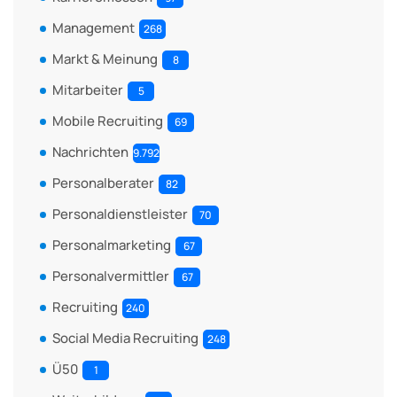
Management
268
Markt & Meinung
8
Mitarbeiter
5
Mobile Recruiting
69
Nachrichten
9.792
Personalberater
82
Personaldienstleister
70
Personalmarketing
67
Personalvermittler
67
Recruiting
240
Social Media Recruiting
248
Ü50
1