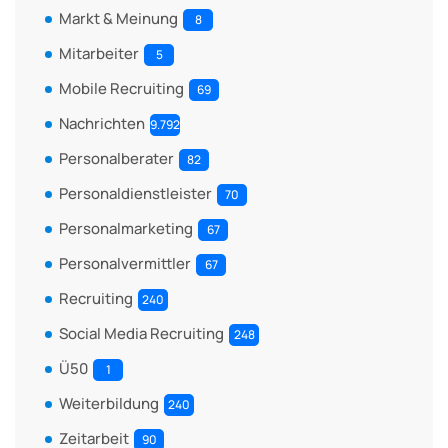
Markt & Meinung
8
Mitarbeiter
5
Mobile Recruiting
69
Nachrichten
9.792
Personalberater
82
Personaldienstleister
70
Personalmarketing
67
Personalvermittler
67
Recruiting
240
Social Media Recruiting
248
Ü50
1
Weiterbildung
240
Zeitarbeit
90