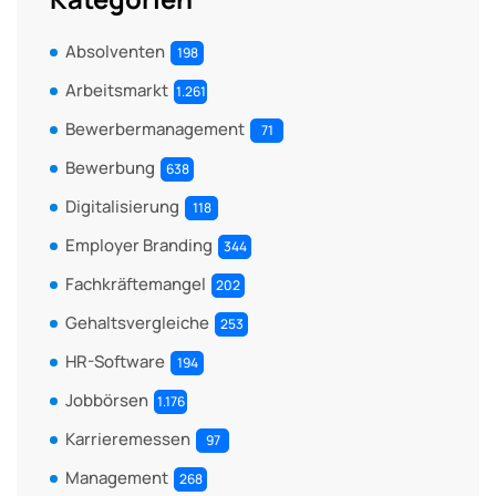
Absolventen
198
Arbeitsmarkt
1.261
Bewerbermanagement
71
Bewerbung
638
Digitalisierung
118
Employer Branding
344
Fachkräftemangel
202
Gehaltsvergleiche
253
HR-Software
194
Jobbörsen
1.176
Karrieremessen
97
Management
268