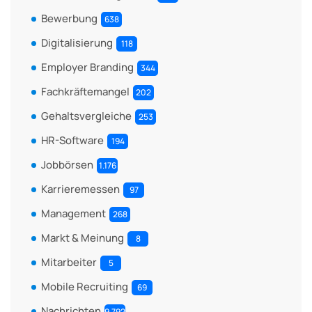
Bewerbung
638
Digitalisierung
118
Employer Branding
344
Fachkräftemangel
202
Gehaltsvergleiche
253
HR-Software
194
Jobbörsen
1.176
Karrieremessen
97
Management
268
Markt & Meinung
8
Mitarbeiter
5
Mobile Recruiting
69
Nachrichten
9.792