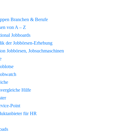
uppen Branchen & Berufe
sen von A – Z
tional Jobboards
ik der Jobbörsen-Erhebung
tion Jobbörsen, Jobsuchmaschinen
e
Joblotse
Jobwatch
eiche
vergleiche Hilfe
ster
vice-Point
duktanbieter für HR
oads