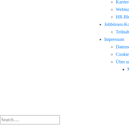
Karrie
Webina
HR-Blo
Jobbörsen-K
Teilna
Impressum
Datens
Cookie
Über u