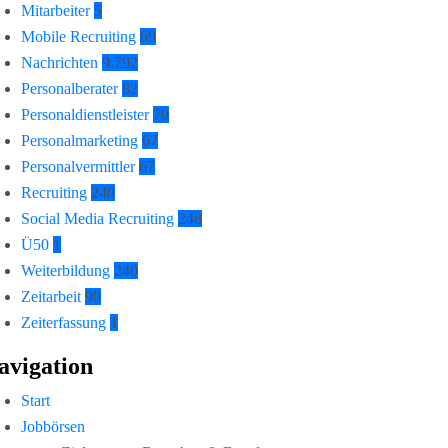
Mitarbeiter
5
Mobile Recruiting
69
Nachrichten
9.792
Personalberater
82
Personaldienstleister
70
Personalmarketing
67
Personalvermittler
67
Recruiting
240
Social Media Recruiting
248
Ü50
1
Weiterbildung
240
Zeitarbeit
90
Zeiterfassung
1
avigation
Start
Jobbörsen