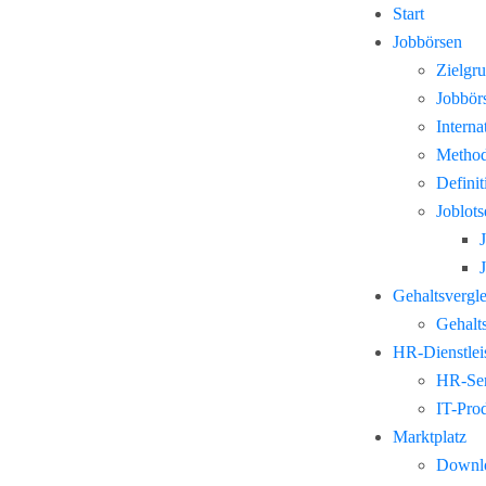
Start
Jobbörsen
Zielgr
Jobbör
Interna
Method
Defini
Joblots
Gehaltsvergl
Gehalts
HR-Dienstlei
HR-Ser
IT-Pro
Marktplatz
Downl