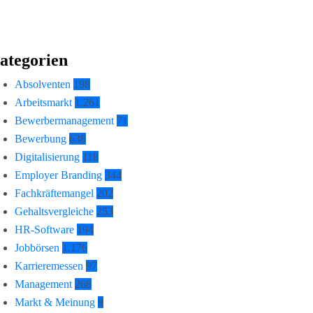
ategorien
Absolventen
198
Arbeitsmarkt
1.261
Bewerbermanagement
71
Bewerbung
638
Digitalisierung
118
Employer Branding
344
Fachkräftemangel
202
Gehaltsvergleiche
253
HR-Software
194
Jobbörsen
1.176
Karrieremessen
97
Management
268
Markt & Meinung
8