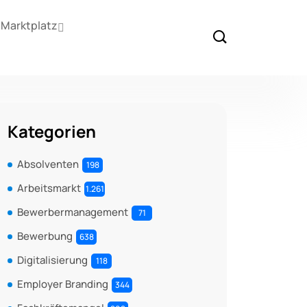
Marktplatz
Kategorien
Absolventen
198
Arbeitsmarkt
1.261
Bewerbermanagement
71
Bewerbung
638
Digitalisierung
118
Employer Branding
344