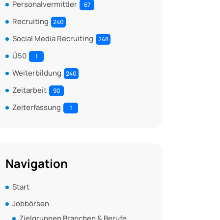
Personalvermittler
67
Recruiting
240
Social Media Recruiting
248
Ü50
1
Weiterbildung
240
Zeitarbeit
90
Zeiterfassung
1
Navigation
Start
Jobbörsen
Zielgruppen Branchen & Berufe