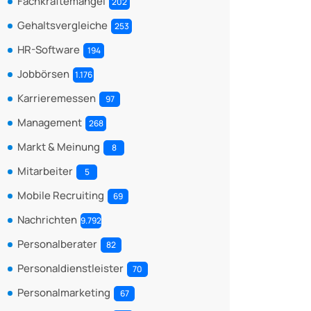
Fachkräftemangel
202
Gehaltsvergleiche
253
HR-Software
194
Jobbörsen
1.176
Karrieremessen
97
Management
268
Markt & Meinung
8
Mitarbeiter
5
Mobile Recruiting
69
Nachrichten
9.792
Personalberater
82
Personaldienstleister
70
Personalmarketing
67