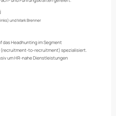
Fach- und Führungskräften gefeiert.
links) und Mark Brenner
auf das Headhunting im Segment
(recruitment-to-recruitment) spezialisiert.
siv um HR-nahe Dienstleistungen