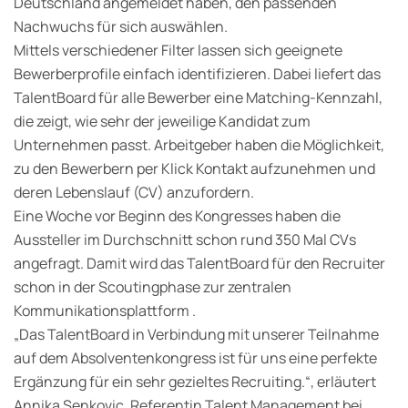
Deutschland angemeldet haben, den passenden
Nachwuchs für sich auswählen.
Mittels verschiedener Filter lassen sich geeignete
Bewerberprofile einfach identifizieren. Dabei liefert das
TalentBoard für alle Bewerber eine Matching-Kennzahl,
die zeigt, wie sehr der jeweilige Kandidat zum
Unternehmen passt. Arbeitgeber haben die Möglichkeit,
zu den Bewerbern per Klick Kontakt aufzunehmen und
deren Lebenslauf (CV) anzufordern.
Eine Woche vor Beginn des Kongresses haben die
Aussteller im Durchschnitt schon rund 350 Mal CVs
angefragt. Damit wird das TalentBoard für den Recruiter
schon in der Scoutingphase zur zentralen
Kommunikationsplattform .
„Das TalentBoard in Verbindung mit unserer Teilnahme
auf dem Absolventenkongress ist für uns eine perfekte
Ergänzung für ein sehr gezieltes Recruiting.“, erläutert
Annika Senkovic, Referentin Talent Management bei