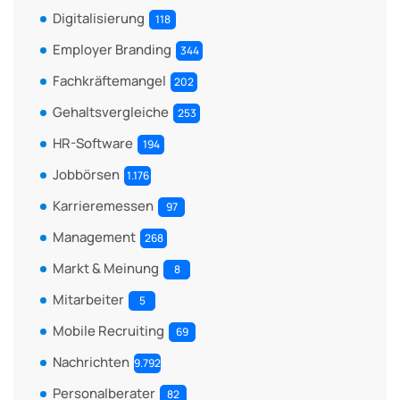
Digitalisierung
118
Employer Branding
344
Fachkräftemangel
202
Gehaltsvergleiche
253
HR-Software
194
Jobbörsen
1.176
Karrieremessen
97
Management
268
Markt & Meinung
8
Mitarbeiter
5
Mobile Recruiting
69
Nachrichten
9.792
Personalberater
82