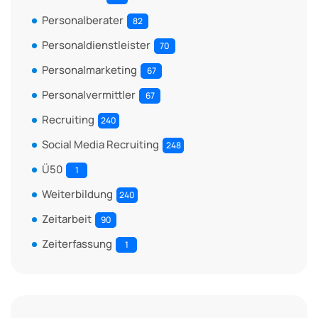
Personalberater
82
Personaldienstleister
70
Personalmarketing
67
Personalvermittler
67
Recruiting
240
Social Media Recruiting
248
Ü50
1
Weiterbildung
240
Zeitarbeit
90
Zeiterfassung
1