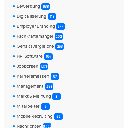
Bewerbung
638
Digitalisierung
118
Employer Branding
344
Fachkräftemangel
202
Gehaltsvergleiche
253
HR-Software
194
Jobbörsen
1.176
Karrieremessen
97
Management
268
Markt & Meinung
8
Mitarbeiter
5
Mobile Recruiting
69
Nachrichten
9.792