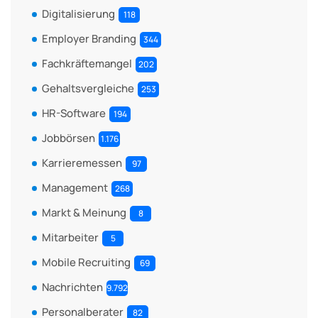
Digitalisierung
118
Employer Branding
344
Fachkräftemangel
202
Gehaltsvergleiche
253
HR-Software
194
Jobbörsen
1.176
Karrieremessen
97
Management
268
Markt & Meinung
8
Mitarbeiter
5
Mobile Recruiting
69
Nachrichten
9.792
Personalberater
82