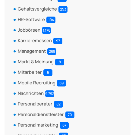
Gehaltsvergleiche
253
HR-Software
194
Jobbörsen
1.176
Karrieremessen
97
Management
268
Markt & Meinung
8
Mitarbeiter
5
Mobile Recruiting
69
Nachrichten
9.792
Personalberater
82
Personaldienstleister
70
Personalmarketing
67