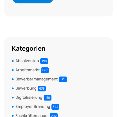
Kategorien
Absolventen
198
Arbeitsmarkt
1.261
Bewerbermanagement
71
Bewerbung
638
Digitalisierung
118
Employer Branding
344
Fachkräftemangel
202