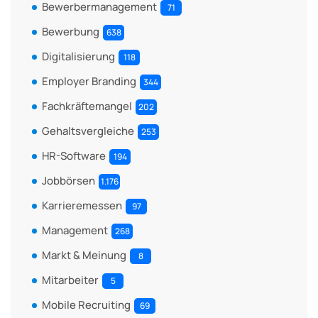
Bewerbermanagement
71
Bewerbung
638
Digitalisierung
118
Employer Branding
344
Fachkräftemangel
202
Gehaltsvergleiche
253
HR-Software
194
Jobbörsen
1.176
Karrieremessen
97
Management
268
Markt & Meinung
8
Mitarbeiter
5
Mobile Recruiting
69