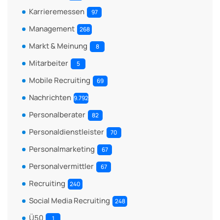
Karrieremessen
97
Management
268
Markt & Meinung
8
Mitarbeiter
5
Mobile Recruiting
69
Nachrichten
9.792
Personalberater
82
Personaldienstleister
70
Personalmarketing
67
Personalvermittler
67
Recruiting
240
Social Media Recruiting
248
Ü50
1