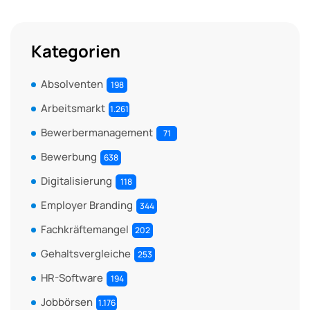
Kategorien
Absolventen
198
Arbeitsmarkt
1.261
Bewerbermanagement
71
Bewerbung
638
Digitalisierung
118
Employer Branding
344
Fachkräftemangel
202
Gehaltsvergleiche
253
HR-Software
194
Jobbörsen
1.176