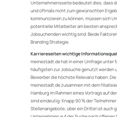
Unternehmensseite bedeutet dies, dass di
und oftmals nicht zum gewünschten Ergebn
kommunizieren zu können, müssen sich Unt
potentielle Mitarbeiter am besten anspre
Jobsuchenden wichtig sind. Beide Faktoren 
Branding Strategie.
Karriereseiten wichtige Informationsque
meinestadt.de hat in einer Umfrage unter 
häufigsten zur Jobsuche genutzt werden 
Bewerber die höchste Relevanz haben. Die 
meinestadt.de zusammen mit dem filialisi
Hamburg im Rahmen eines Vortrags auf der 
sind eindeutig: Knapp 90 % der Teilnehmer
Stellenangebote, über ein Drittel ist auch 
Unternehmen auf der Suche nach offenen S