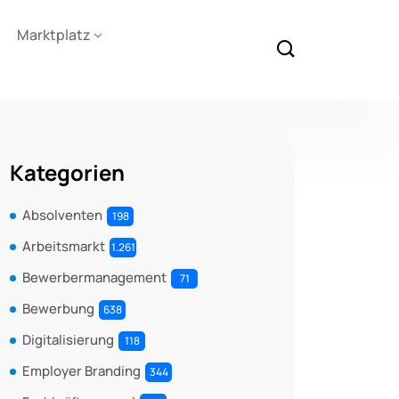
Marktplatz
Kategorien
Absolventen
198
Arbeitsmarkt
1.261
Bewerbermanagement
71
Bewerbung
638
Digitalisierung
118
Employer Branding
344