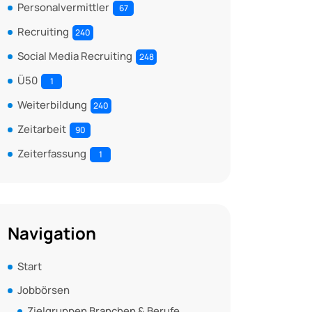
Personalvermittler
67
Recruiting
240
Social Media Recruiting
248
Ü50
1
Weiterbildung
240
Zeitarbeit
90
Zeiterfassung
1
Navigation
Start
Jobbörsen
Zielgruppen Branchen & Berufe