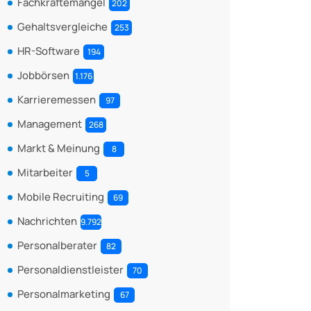
Fachkräftemangel
202
Gehaltsvergleiche
253
HR-Software
194
Jobbörsen
1.176
Karrieremessen
97
Management
268
Markt & Meinung
8
Mitarbeiter
5
Mobile Recruiting
69
Nachrichten
9.792
Personalberater
82
Personaldienstleister
70
Personalmarketing
67