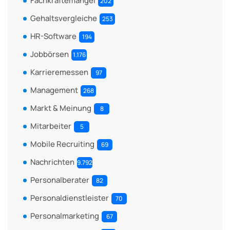
Fachkräftemangel
202
Gehaltsvergleiche
253
HR-Software
194
Jobbörsen
1.176
Karrieremessen
97
Management
268
Markt & Meinung
8
Mitarbeiter
5
Mobile Recruiting
69
Nachrichten
9.792
Personalberater
82
Personaldienstleister
70
Personalmarketing
67