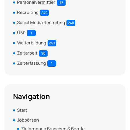
Personalvermittler
67
Recruiting
240
Social Media Recruiting
248
Ü50
1
Weiterbildung
240
Zeitarbeit
90
Zeiterfassung
1
Navigation
Start
Jobbörsen
Zielgruppen Branchen & Berufe