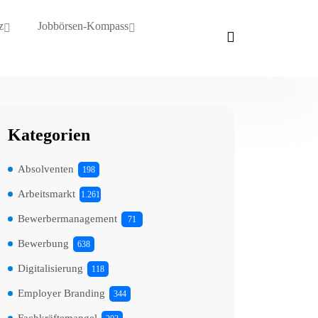
z
Jobbörsen-Kompass
Kategorien
Absolventen
198
Arbeitsmarkt
1.261
Bewerbermanagement
71
Bewerbung
638
Digitalisierung
118
Employer Branding
344