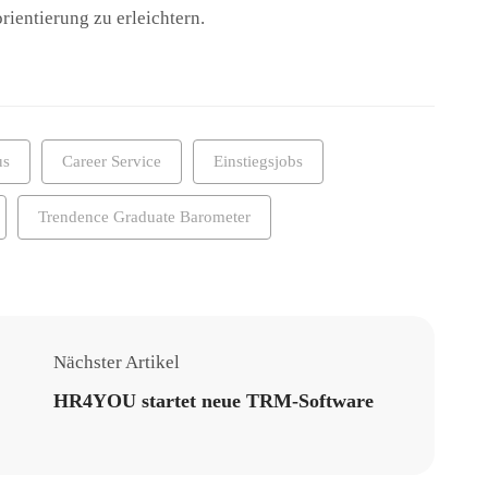
rientierung zu erleichtern.
us
Career Service
Einstiegsjobs
Trendence Graduate Barometer
Nächster Artikel
HR4YOU startet neue TRM-Software