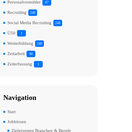
Personalvermittler
67
Recruiting
240
Social Media Recruiting
248
Ü50
1
Weiterbildung
240
Zeitarbeit
90
Zeiterfassung
1
Navigation
Start
Jobbörsen
Zielgruppen Branchen & Berufe