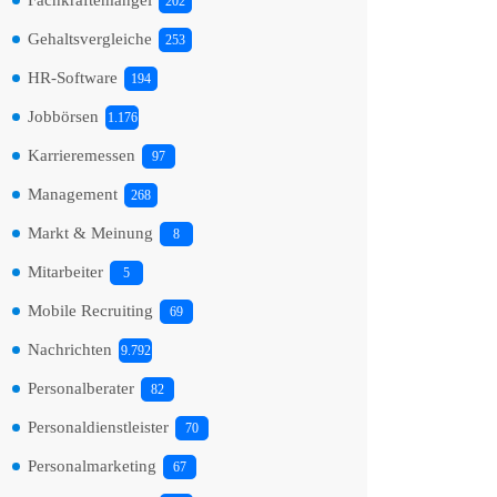
Fachkräftemangel
202
Gehaltsvergleiche
253
HR-Software
194
Jobbörsen
1.176
Karrieremessen
97
Management
268
Markt & Meinung
8
Mitarbeiter
5
Mobile Recruiting
69
Nachrichten
9.792
Personalberater
82
Personaldienstleister
70
Personalmarketing
67