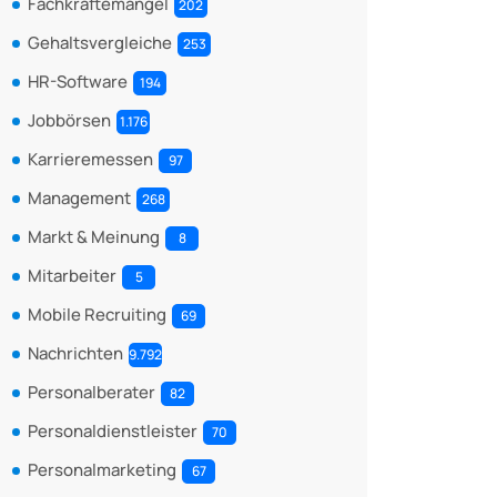
Fachkräftemangel
202
Gehaltsvergleiche
253
HR-Software
194
Jobbörsen
1.176
Karrieremessen
97
Management
268
Markt & Meinung
8
Mitarbeiter
5
Mobile Recruiting
69
Nachrichten
9.792
Personalberater
82
Personaldienstleister
70
Personalmarketing
67