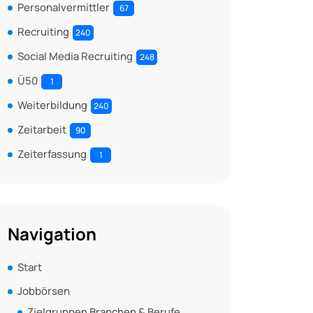
Personalvermittler
67
Recruiting
240
Social Media Recruiting
248
Ü50
1
Weiterbildung
240
Zeitarbeit
90
Zeiterfassung
1
Navigation
Start
Jobbörsen
Zielgruppen Branchen & Berufe