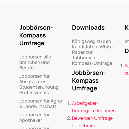
Jobbörsen-
Downloads
K
Kompass
Königsweg zu den
I
Umfrage
Kandidaten: White-
D
Paper zur
Jobbörsen alle
Jobbörsen-
Branchen und
Kompass-Umfrage
K
Berufe
Jobbörsen-
z
Jobbörsen für
Kompass
Absolventen,
Studenten, Young
Umfrage
Professionals
Jobbörsen für Agrar
Arbeitgeber-
& Landwirtschaft
Umfrage teilnehmen
Jobbörsen für
Bewerber-Umfrage
Apotheker
teilnehmen
Jobbörsen für