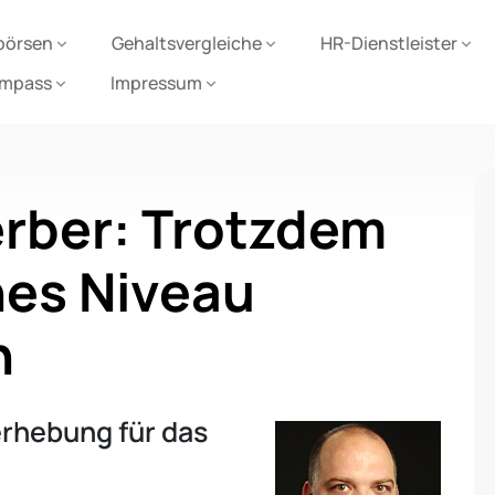
börsen
Gehaltsvergleiche
HR-Dienstleister
ompass
Impressum
rber: Trotzdem
hes Niveau
n
erhebung für das