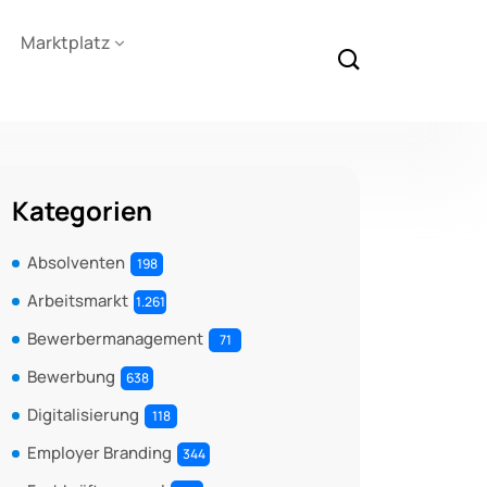
Marktplatz
Kategorien
Absolventen
198
Arbeitsmarkt
1.261
Bewerbermanagement
71
Bewerbung
638
Digitalisierung
118
Employer Branding
344