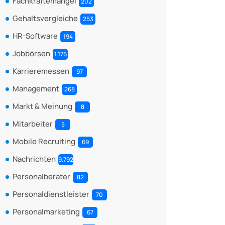
Fachkräftemangel
202
Gehaltsvergleiche
253
HR-Software
194
Jobbörsen
1.176
Karrieremessen
97
Management
268
Markt & Meinung
8
Mitarbeiter
5
Mobile Recruiting
69
Nachrichten
9.792
Personalberater
82
Personaldienstleister
70
Personalmarketing
67