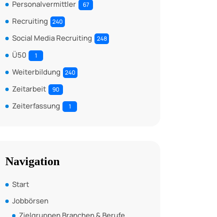
Personalvermittler
67
Recruiting
240
Social Media Recruiting
248
Ü50
1
Weiterbildung
240
Zeitarbeit
90
Zeiterfassung
1
Navigation
Start
Jobbörsen
Zielgruppen Branchen & Berufe