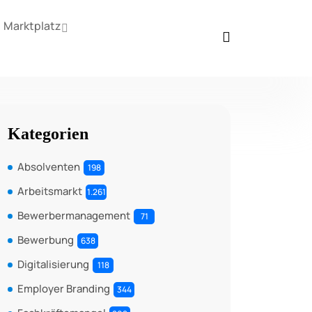
Marktplatz
Kategorien
Absolventen
198
Arbeitsmarkt
1.261
Bewerbermanagement
71
Bewerbung
638
Digitalisierung
118
Employer Branding
344