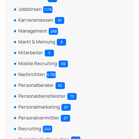
Jobbörsen
1.176
Karrieremessen
97
Management
268
Markt & Meinung
8
Mitarbeiter
5
Mobile Recruiting
69
Nachrichten
9.792
Personalberater
82
Personaldienstleister
70
Personalmarketing
67
Personalvermittler
67
Recruiting
240