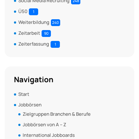
Social Media Recruiting
248
Ü50
1
Weiterbildung
240
Zeitarbeit
90
Zeiterfassung
1
Navigation
Start
Jobbörsen
Zielgruppen Branchen & Berufe
Jobbörsen von A – Z
International Jobboards