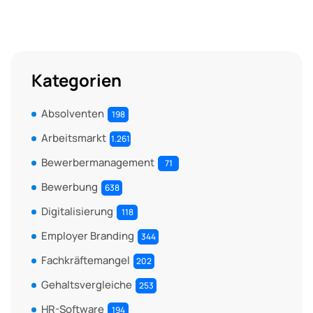
Kategorien
Absolventen
198
Arbeitsmarkt
1.261
Bewerbermanagement
71
Bewerbung
638
Digitalisierung
118
Employer Branding
344
Fachkräftemangel
202
Gehaltsvergleiche
253
HR-Software
194