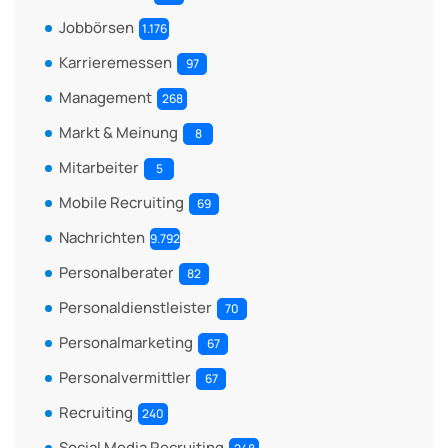
Jobbörsen
1.176
Karrieremessen
97
Management
268
Markt & Meinung
8
Mitarbeiter
5
Mobile Recruiting
69
Nachrichten
9.792
Personalberater
82
Personaldienstleister
70
Personalmarketing
67
Personalvermittler
67
Recruiting
240
Social Media Recruiting