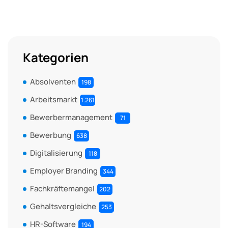
Kategorien
Absolventen
198
Arbeitsmarkt
1.261
Bewerbermanagement
71
Bewerbung
638
Digitalisierung
118
Employer Branding
344
Fachkräftemangel
202
Gehaltsvergleiche
253
HR-Software
194