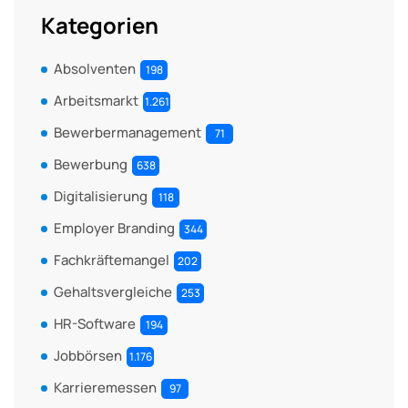
Kategorien
Absolventen
198
Arbeitsmarkt
1.261
Bewerbermanagement
71
Bewerbung
638
Digitalisierung
118
Employer Branding
344
Fachkräftemangel
202
Gehaltsvergleiche
253
HR-Software
194
Jobbörsen
1.176
Karrieremessen
97