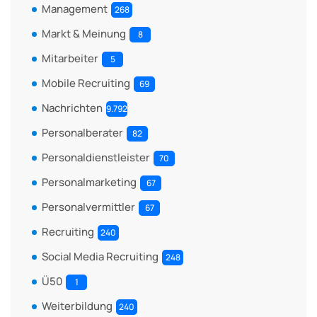
Management
268
Markt & Meinung
8
Mitarbeiter
5
Mobile Recruiting
69
Nachrichten
9.792
Personalberater
82
Personaldienstleister
70
Personalmarketing
67
Personalvermittler
67
Recruiting
240
Social Media Recruiting
248
Ü50
1
Weiterbildung
240