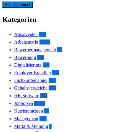
Kategorien
Absolventen
198
Arbeitsmarkt
1.261
Bewerbermanagement
71
Bewerbung
638
Digitalisierung
118
Employer Branding
344
Fachkräftemangel
202
Gehaltsvergleiche
253
HR-Software
194
Jobbörsen
1.176
Karrieremessen
97
Management
268
Markt & Meinung
8