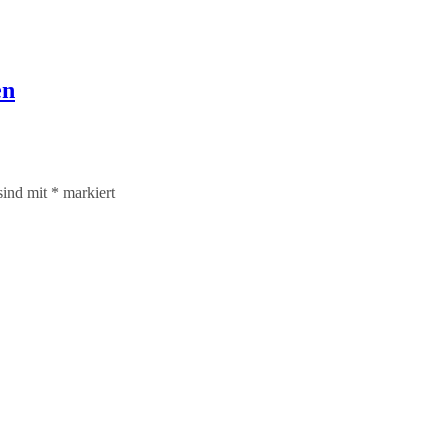
en
sind mit
*
markiert