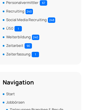
Personalvermittler
67
Recruiting
240
Social Media Recruiting
248
Ü50
1
Weiterbildung
240
Zeitarbeit
90
Zeiterfassung
1
Navigation
Start
Jobbörsen
Zielgruppen Branchen & Berufe