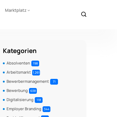
Marktplatz
Kategorien
Absolventen
198
Arbeitsmarkt
1.261
Bewerbermanagement
71
Bewerbung
638
Digitalisierung
118
Employer Branding
344