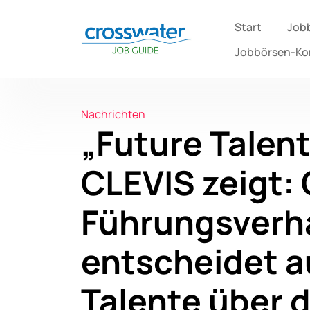
Start
Job
Jobbörsen-K
Nachrichten
„Future Talen
CLEVIS zeigt:
Führungsverh
entscheidet a
Talente über d