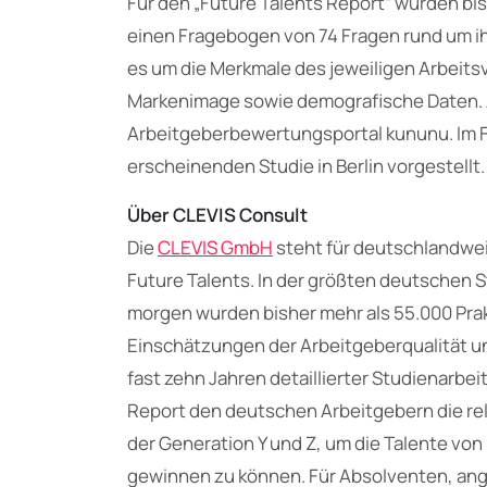
Für den „Future Talents Report“ wurden bis
einen Fragebogen von 74 Fragen rund um i
es um die Merkmale des jeweiligen Arbeitsv
Markenimage sowie demografische Daten. A
Arbeitgeberbewertungsportal kununu. Im Fe
erscheinenden Studie in Berlin vorgestellt.
Über CLEVIS Consult
Die
CLEVIS GmbH
steht für deutschlandwei
Future Talents. In der größten deutschen 
morgen wurden bisher mehr als 55.000 Pra
Einschätzungen der Arbeitgeberqualität und
fast zehn Jahren detaillierter Studienarbe
Report den deutschen Arbeitgebern die r
der Generation Y und Z, um die Talente v
gewinnen zu können. Für Absolventen, ang