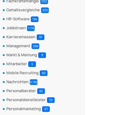
Fachkräftemangel
202
Gehaltsvergleiche
253
HR-Software
194
Jobbörsen
1.176
Karrieremessen
97
Management
268
Markt & Meinung
8
Mitarbeiter
5
Mobile Recruiting
69
Nachrichten
9.792
Personalberater
82
Personaldienstleister
70
Personalmarketing
67