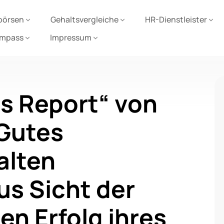
börsen
Gehaltsvergleiche
HR-Dienstleister
ompass
Impressum
ts Report“ von
 Gutes
alten
us Sicht der
en Erfolg ihres