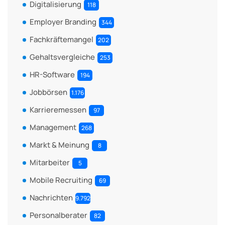
Digitalisierung
118
Employer Branding
344
Fachkräftemangel
202
Gehaltsvergleiche
253
HR-Software
194
Jobbörsen
1.176
Karrieremessen
97
Management
268
Markt & Meinung
8
Mitarbeiter
5
Mobile Recruiting
69
Nachrichten
9.792
Personalberater
82