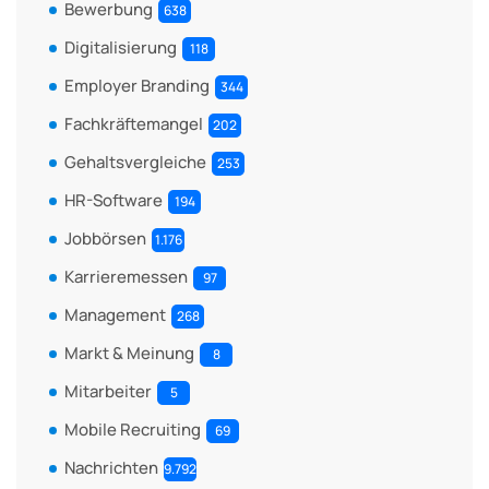
Bewerbung
638
Digitalisierung
118
Employer Branding
344
Fachkräftemangel
202
Gehaltsvergleiche
253
HR-Software
194
Jobbörsen
1.176
Karrieremessen
97
Management
268
Markt & Meinung
8
Mitarbeiter
5
Mobile Recruiting
69
Nachrichten
9.792