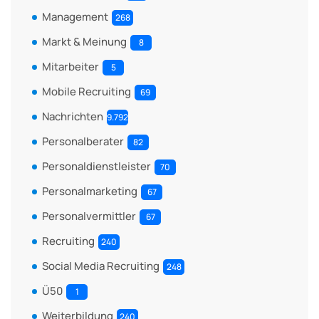
Management
268
Markt & Meinung
8
Mitarbeiter
5
Mobile Recruiting
69
Nachrichten
9.792
Personalberater
82
Personaldienstleister
70
Personalmarketing
67
Personalvermittler
67
Recruiting
240
Social Media Recruiting
248
Ü50
1
Weiterbildung
240