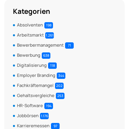
Kategorien
Absolventen
198
Arbeitsmarkt
1.261
Bewerbermanagement
71
Bewerbung
638
Digitalisierung
118
Employer Branding
344
Fachkräftemangel
202
Gehaltsvergleiche
253
HR-Software
194
Jobbörsen
1.176
Karrieremessen
97