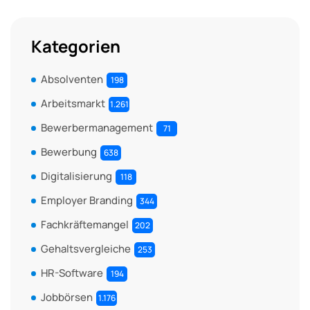
Kategorien
Absolventen
198
Arbeitsmarkt
1.261
Bewerbermanagement
71
Bewerbung
638
Digitalisierung
118
Employer Branding
344
Fachkräftemangel
202
Gehaltsvergleiche
253
HR-Software
194
Jobbörsen
1.176