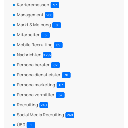
Karrieremessen
97
Management
268
Markt & Meinung
8
Mitarbeiter
5
Mobile Recruiting
69
Nachrichten
9.792
Personalberater
82
Personaldienstleister
70
Personalmarketing
67
Personalvermittler
67
Recruiting
240
Social Media Recruiting
248
Ü50
1