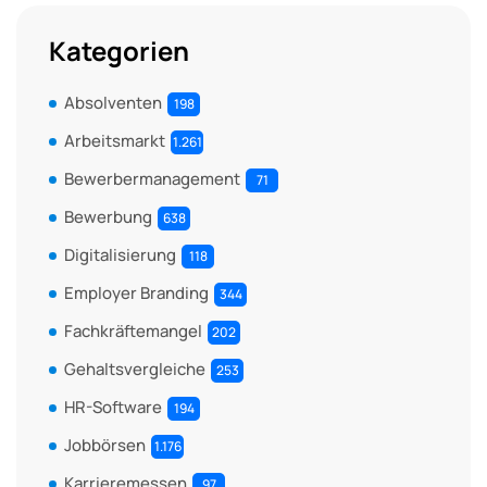
Kategorien
Absolventen
198
Arbeitsmarkt
1.261
Bewerbermanagement
71
Bewerbung
638
Digitalisierung
118
Employer Branding
344
Fachkräftemangel
202
Gehaltsvergleiche
253
HR-Software
194
Jobbörsen
1.176
Karrieremessen
97