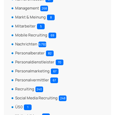
Management
268
Markt & Meinung
8
Mitarbeiter
5
Mobile Recruiting
69
Nachrichten
9.792
Personalberater
82
Personaldienstleister
70
Personalmarketing
67
Personalvermittler
67
Recruiting
240
Social Media Recruiting
248
Ü50
1