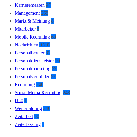
Karrieremessen
97
Management
268
Markt & Meinung
8
Mitarbeiter
5
Mobile Recruiting
69
Nachrichten
9.792
Personalberater
82
Personaldienstleister
70
Personalmarketing
67
Personalvermittler
67
Recruiting
240
Social Media Recruiting
248
Ü50
1
Weiterbildung
240
Zeitarbeit
90
Zeiterfassung
1