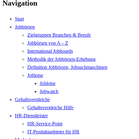
Navigation
Start
Jobbörsen
Zielgruppen Branchen & Berufe
Jobbörsen von A – Z
International Jobboards
Methodik der Jobbörsen-Erhebung
Definition Jobbörsen, Jobsuchmaschinen
Joblotse
Joblotse
Jobwatch
Gehaltsvergleiche
Gehaltsvergleiche Hilfe
HR-Dienstleister
HR-Service-Point
IT-Produktanbieter für HR