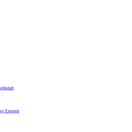
rkstatt
ive Energie