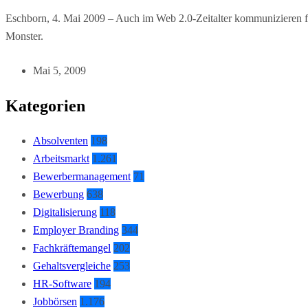
Eschborn, 4. Mai 2009 – Auch im Web 2.0-Zeitalter kommunizieren fas
Monster.
Mai 5, 2009
Kategorien
Absolventen
198
Arbeitsmarkt
1.261
Bewerbermanagement
71
Bewerbung
638
Digitalisierung
118
Employer Branding
344
Fachkräftemangel
202
Gehaltsvergleiche
253
HR-Software
194
Jobbörsen
1.176