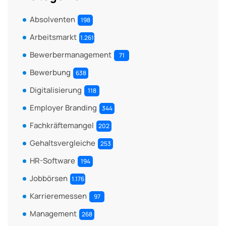
Absolventen
198
Arbeitsmarkt
1.261
Bewerbermanagement
71
Bewerbung
638
Digitalisierung
118
Employer Branding
344
Fachkräftemangel
202
Gehaltsvergleiche
253
HR-Software
194
Jobbörsen
1.176
Karrieremessen
97
Management
268