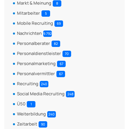
Markt & Meinung
8
Mitarbeiter
5
Mobile Recruiting
69
Nachrichten
9.792
Personalberater
82
Personaldienstleister
70
Personalmarketing
67
Personalvermittler
67
Recruiting
240
Social Media Recruiting
248
Ü50
1
Weiterbildung
240
Zeitarbeit
90